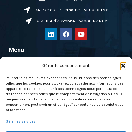
74 Rue du Dr Lemoine - 51100 REIMS
2-4, rue d'Auxonne - 54000 NANCY
L
F
Y
i
a
o
n
c
u
k
e
t
Menu
e
b
u
Pentest & Audit
d
o
b
Gérer le consentement
i
o
e
Solutions
n
k
Formations
Pour offrir les meilleures expériences, nous utilisons des technologies
telles que les cookies pour stocker et/ou accéder aux informations des
Nos évènements
appareils. Le fait de consentir à ces technologies nous permettra de
Qui sommes-nous ?
traiter des données telles que le comportement de navigation ou les ID
uniques sur ce site. Le fait de ne pas consentir ou de retirer son
Actus
consentement peut avoir un effet négatif sur certaines caractéristiques
et fonctions.
Contactez-nous
Gérer les services
À propos