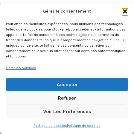
langue française. Dans le cas où elles seraient traduites en
Gérer le consentement
une ou plusieurs langues étrangères, seul le texte français
ferait foi en cas de litige.
Pour offrir les meilleures expériences, nous utilisons des technologies
telles que les cookies pour stocker et/ou accéder aux informations des
Force majeure
appareils. Le fait de consentir à ces technologies nous permettra de
traiter des données telles que le comportement de navigation ou les ID
uniques sur ce site. Le fait de ne pas consentir ou de retirer son
Les Parties ne pourront être tenues pour responsables si la
consentement peut avoir un effet négatif sur certaines caractéristiques
non-exécution ou le retard dans l’exécution de l’une
et fonctions.
quelconque de leurs obligations, telles que décrites dans les
Gérer les services
présentes, découle d’un cas de force majeure, au sens de
l’article 1.218 du Code civil.
Accepter
Modification des CGV
Refuser
Les CGV peuvent être modifiées par HIGH-JACK selon les
Voir Les Préférences
évolutions de ses services ou la législation. Les modifications
entrent en vigueur dès leur publication sur le site de
Politique de cookies
Politique de cookies
l’entreprise.