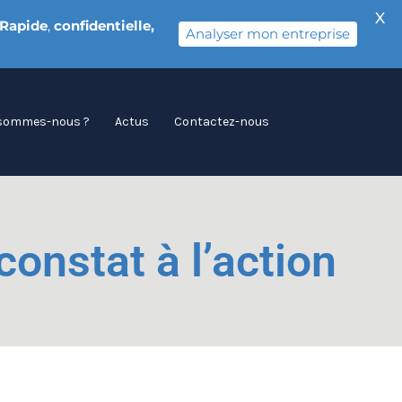
X
Rapide
,
confidentielle,
Analyser mon entreprise
 sommes-nous ?
Actus
Contactez-nous
onstat à l’action