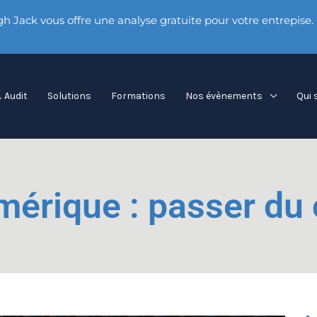
h Jack vous offre une analyse gratuite pour votre entrepise.
 Audit
Solutions
Formations
Nos évènements
Qui
érique : passer du c