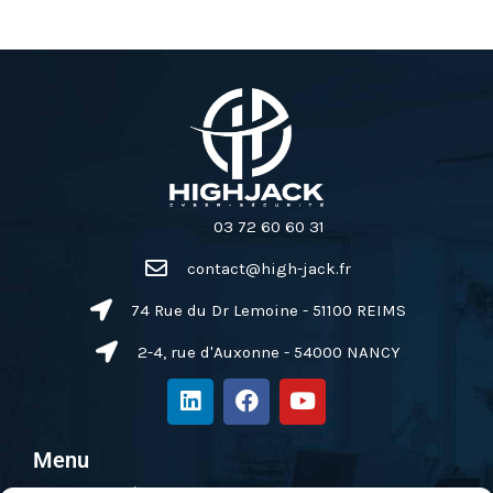
03 72 60 60 31
contact@high-jack.fr
74 Rue du Dr Lemoine - 51100 REIMS
2-4, rue d'Auxonne - 54000 NANCY
L
F
Y
i
a
o
n
c
u
k
e
t
Menu
e
b
u