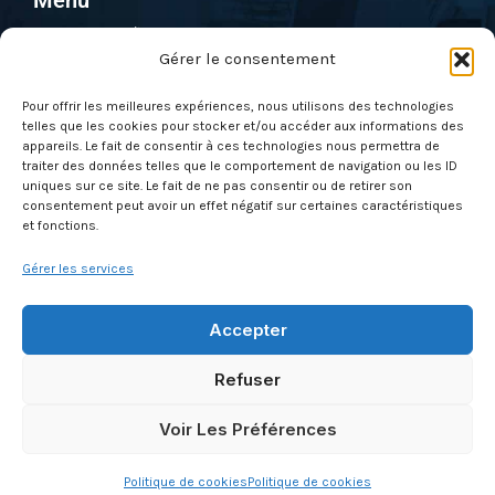
Menu
e
b
u
Pentest & Audit
d
o
b
Gérer le consentement
i
o
e
Solutions
n
k
Formations
Pour offrir les meilleures expériences, nous utilisons des technologies
telles que les cookies pour stocker et/ou accéder aux informations des
Nos évènements
appareils. Le fait de consentir à ces technologies nous permettra de
Qui sommes-nous ?
traiter des données telles que le comportement de navigation ou les ID
uniques sur ce site. Le fait de ne pas consentir ou de retirer son
Actus
consentement peut avoir un effet négatif sur certaines caractéristiques
et fonctions.
Contactez-nous
Gérer les services
À propos
Mentions légales & CGU
Accepter
Politique de cookies (UE)
Refuser
Conditions générales des ventes
Glossaire
Voir Les Préférences
Actus
Politique de cookies
Politique de cookies