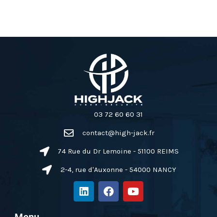
03 72 60 60 31
contact@high-jack.fr
74 Rue du Dr Lemoine - 51100 REIMS
2-4, rue d'Auxonne - 54000 NANCY
L
F
Y
i
a
o
n
c
u
k
e
t