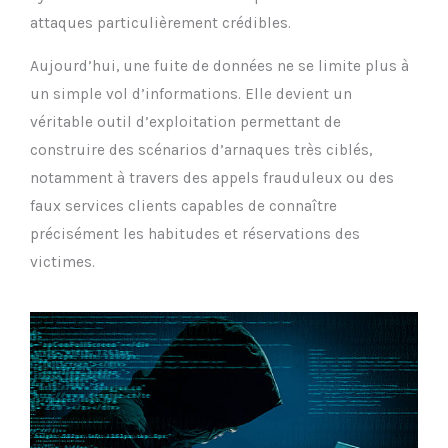
attaques particulièrement crédibles.
Aujourd’hui, une fuite de données ne se limite plus à
un simple vol d’informations. Elle devient un
véritable outil d’exploitation permettant de
construire des scénarios d’arnaques très ciblés,
notamment à travers des appels frauduleux ou des
faux services clients capables de connaître
précisément les habitudes et réservations des
victimes.