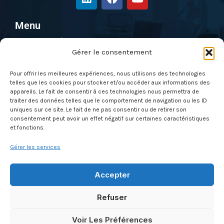
i
a
o
n
c
u
k
e
t
Menu
e
b
u
Pentest & Audit
d
o
b
i
o
e
Gérer le consentement
Solutions
n
k
Formations
Pour offrir les meilleures expériences, nous utilisons des technologies
telles que les cookies pour stocker et/ou accéder aux informations des
Nos évènements
appareils. Le fait de consentir à ces technologies nous permettra de
Qui sommes-nous ?
traiter des données telles que le comportement de navigation ou les ID
uniques sur ce site. Le fait de ne pas consentir ou de retirer son
Actus
consentement peut avoir un effet négatif sur certaines caractéristiques
et fonctions.
Contactez-nous
Gérer les services
À propos
Mentions légales & CGU
Accepter
Politique de cookies (UE)
Refuser
Conditions générales des ventes
Glossaire
Voir Les Préférences