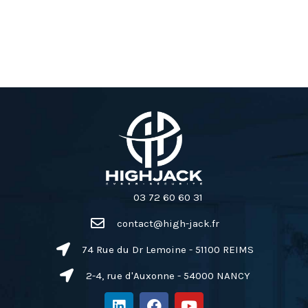
03 72 60 60 31
contact@high-jack.fr
74 Rue du Dr Lemoine - 51100 REIMS
2-4, rue d'Auxonne - 54000 NANCY
L
F
Y