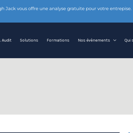
h Jack vous offre une analyse gratuite pour votre entrepise.
 Audit
Solutions
Formations
Nos évènements
Qui