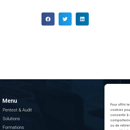
Menu
Pour offrir 
Pentest & Audit
cookies pour
consentir à 
Solutions
comportement
ou de retire
Formations