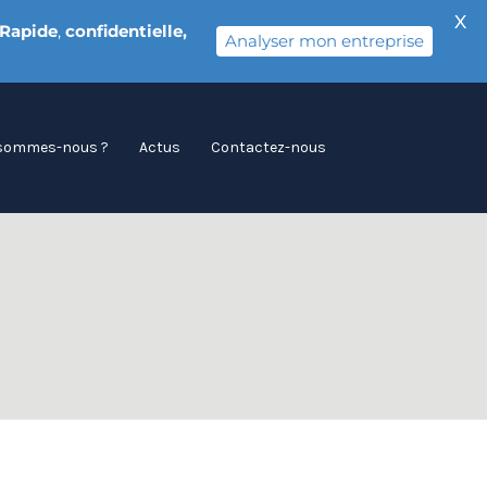
X
Rapide
,
confidentielle,
Analyser mon entreprise
 sommes-nous ?
Actus
Contactez-nous