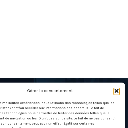
Gérer le consentement
À propos
les meilleures expériences, nous utilisons des technologies telles que les
Mentions légales & CGU
 stocker et/ou accéder aux informations des appareils. Le fait de
ces technologies nous permettra de traiter des données telles que le
Politique de cookies (UE)
 de navigation ou les ID uniques sur ce site. Le fait de ne pas consentir
r son consentement peut avoir un effet négatif sur certaines
Conditions générales des ventes