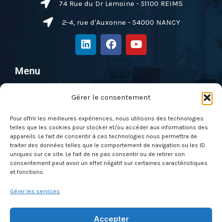
74 Rue du Dr Lemoine - 51100 REIMS
2-4, rue d'Auxonne - 54000 NANCY
L
F
Y
i
a
o
n
c
u
k
e
t
Menu
e
b
u
Pentest & Audit
d
o
b
i
o
e
Gérer le consentement
Solutions
n
k
Formations
Pour offrir les meilleures expériences, nous utilisons des technologies
telles que les cookies pour stocker et/ou accéder aux informations des
Nos évènements
appareils. Le fait de consentir à ces technologies nous permettra de
Qui sommes-nous ?
traiter des données telles que le comportement de navigation ou les ID
uniques sur ce site. Le fait de ne pas consentir ou de retirer son
Actus
consentement peut avoir un effet négatif sur certaines caractéristiques
et fonctions.
Contactez-nous
Gérer les services
À propos
Mentions légales & CGU
Accepter