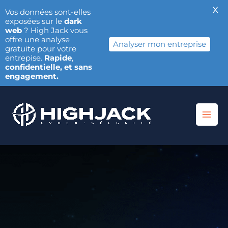
X
Vos données sont-elles
exposées sur le
dark
web
? High Jack vous
offre une analyse
Analyser mon entreprise
gratuite pour votre
entrepise.
Rapide
,
confidentielle, et sans
engagement.
Aller
au
contenu