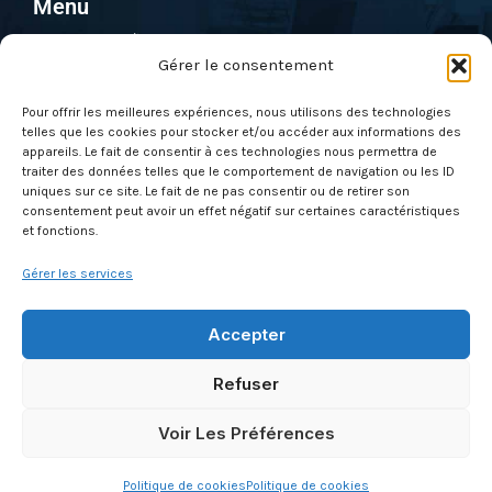
Menu
e
b
u
Pentest & Audit
d
o
b
Gérer le consentement
i
o
e
Solutions
n
k
Formations
Pour offrir les meilleures expériences, nous utilisons des technologies
telles que les cookies pour stocker et/ou accéder aux informations des
Nos évènements
appareils. Le fait de consentir à ces technologies nous permettra de
Qui sommes-nous ?
traiter des données telles que le comportement de navigation ou les ID
uniques sur ce site. Le fait de ne pas consentir ou de retirer son
Actus
consentement peut avoir un effet négatif sur certaines caractéristiques
et fonctions.
Contactez-nous
Gérer les services
À propos
Mentions légales & CGU
Accepter
Politique de cookies (UE)
Refuser
Conditions générales des ventes
Glossaire
Voir Les Préférences
Actus
Politique de cookies
Politique de cookies