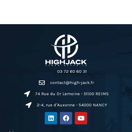
03 72 60 60 31
contact@high-jack.fr
74 Rue du Dr Lemoine - 51100 REIMS
2-4, rue d'Auxonne - 54000 NANCY
L
F
Y
i
a
o
n
c
u
k
e
t