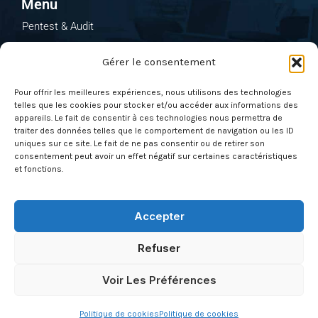
Menu
e
b
u
Pentest & Audit
d
o
b
i
o
e
Solutions
n
k
Gérer le consentement
Formations
Nos évènements
Pour offrir les meilleures expériences, nous utilisons des technologies
telles que les cookies pour stocker et/ou accéder aux informations des
Qui sommes-nous ?
appareils. Le fait de consentir à ces technologies nous permettra de
traiter des données telles que le comportement de navigation ou les ID
Actus
uniques sur ce site. Le fait de ne pas consentir ou de retirer son
Contactez-nous
consentement peut avoir un effet négatif sur certaines caractéristiques
et fonctions.
À propos
Mentions légales & CGU
Accepter
Politique de cookies (UE)
Refuser
Conditions générales des ventes
Glossaire
Voir Les Préférences
Actus
Politique de cookies
Politique de cookies