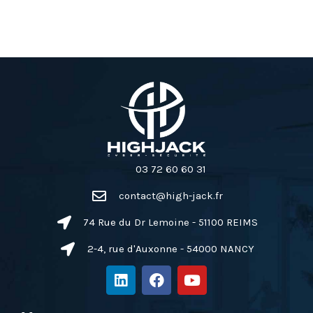
03 72 60 60 31
contact@high-jack.fr
74 Rue du Dr Lemoine - 51100 REIMS
2-4, rue d'Auxonne - 54000 NANCY
L
F
Y
i
a
o
n
c
u
k
e
t