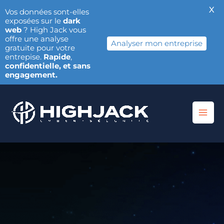
X
Vos données sont-elles
exposées sur le
dark
web
? High Jack vous
offre une analyse
Analyser mon entreprise
gratuite pour votre
entrepise.
Rapide
,
confidentielle, et sans
engagement.
Aller
au
contenu